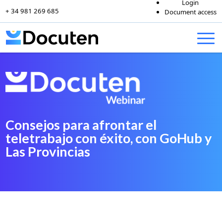
Login
+ 34 981 269 685
Document access
Skip to content
Consejos para afrontar el
teletrabajo con éxito, con GoHub y
Las Provincias