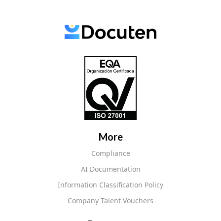
More
Compliance
AI Documentation
Information Classification Policy
Company Talent Vouchers