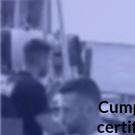
Cump
cert