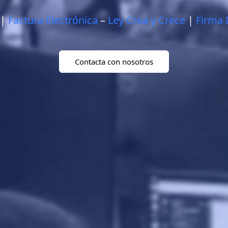
|
Factura Electrónica
–
Ley Crea y Crece
|
Firma 
Contacta con nosotros