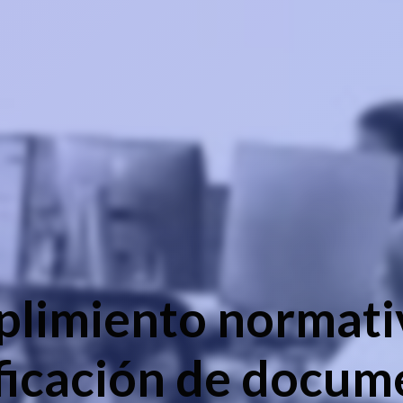
limiento normati
ificación de docum