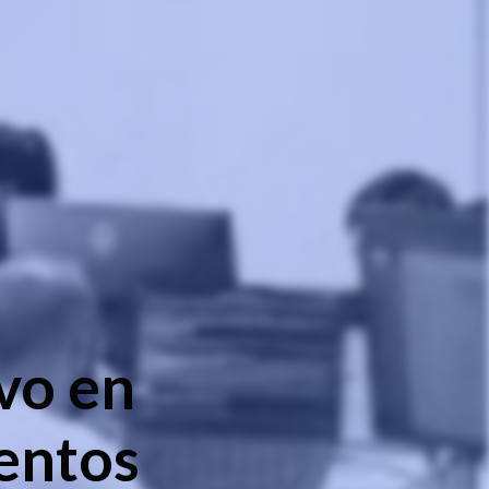
vo en
entos