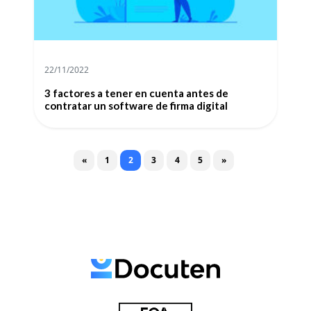
22/11/2022
3 factores a tener en cuenta antes de
contratar un software de firma digital
Posts navigation
«
1
2
3
4
5
»