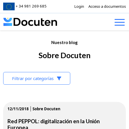
+ 34 981 269 685
Login
Acceso a documentos
Skip to content
Nuestro blog
Sobre Docuten
Filtrar por categorías
12/11/2018
Sobre Docuten
Red PEPPOL: digitalización en la Unión
Europea