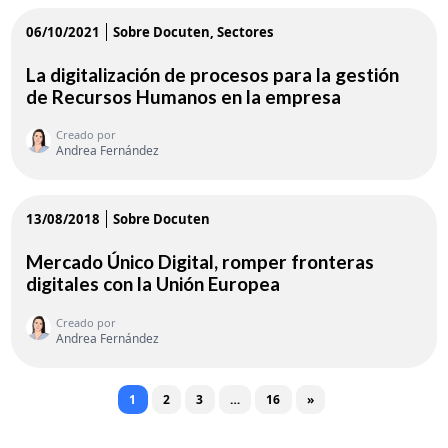
06/10/2021
Sobre Docuten
Sectores
La digitalización de procesos para la gestión
de Recursos Humanos en la empresa
Creado por
Andrea Fernández
13/08/2018
Sobre Docuten
Mercado Único Digital, romper fronteras
digitales con la Unión Europea
Creado por
Andrea Fernández
Posts navigation
1
2
3
…
16
»