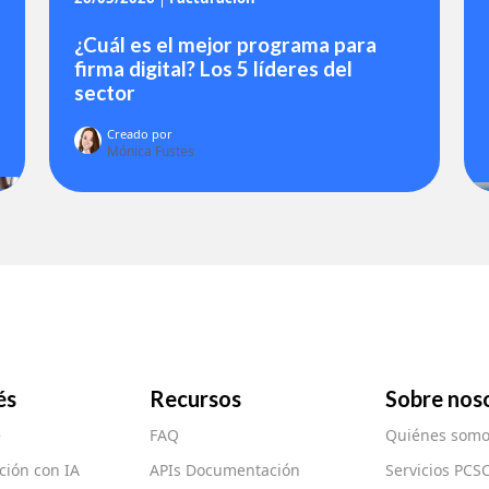
¿Cuál es el mejor programa para
firma digital? Los 5 líderes del
sector
Creado por
Mónica Fustes
és
Recursos
Sobre nos
e
FAQ
Quiénes somo
ión con IA
APIs Documentación
Servicios PCS