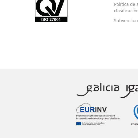
Política de
clasificaci
Subvencion