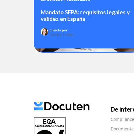
Mandato SEPA: requisitos legales y
validez en España
Creado por
Mónica Fustes
De inter
Complianc
Documentac