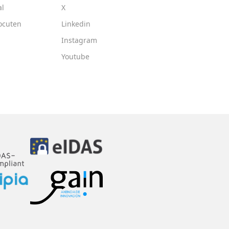
al
X
ocuten
Linkedin
Instagram
Youtube