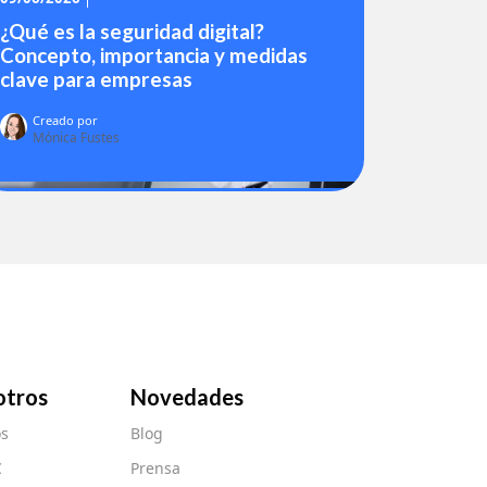
¿Qué es la seguridad digital?
Concepto, importancia y medidas
clave para empresas
Creado por
Mónica Fustes
otros
Novedades
s
Blog
C
Prensa