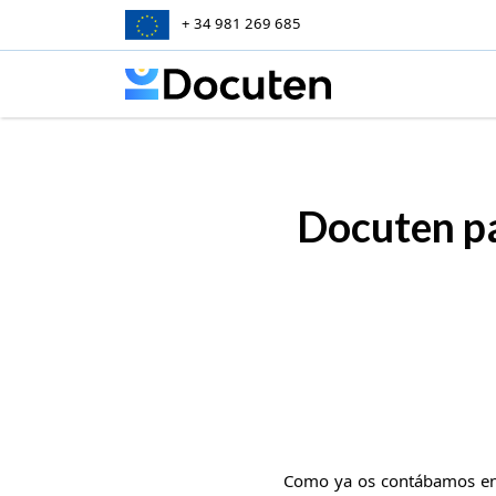
+ 34 981 269 685
Skip to content
Docuten pa
Como ya os contábamos en 