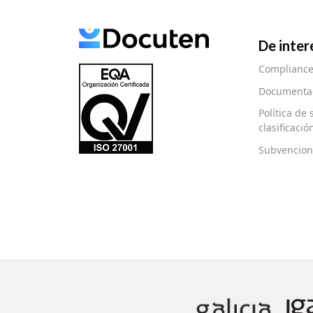
De inter
Complianc
Documentac
Política de
clasificaci
Subvencion