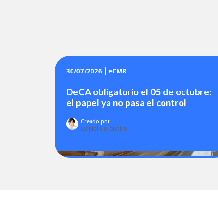
30/07/2026
eCMR
DeCA obligatorio el 05 de octubre:
el papel ya no pasa el control
Creado por
Daniel Cerqueiro