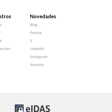
otros
Novedades
s
Blog
C
Prensa
al
X
ocuten
Linkedin
Instagram
Youtube