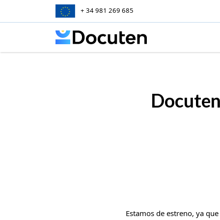
+ 34 981 269 685
Skip to content
Docuten
Estamos de estreno, ya que 