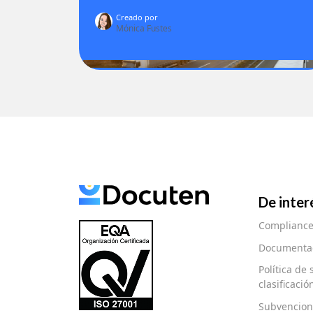
Creado por
Mónica Fustes
De inter
Complianc
Documentac
Política de
clasificaci
Subvencion