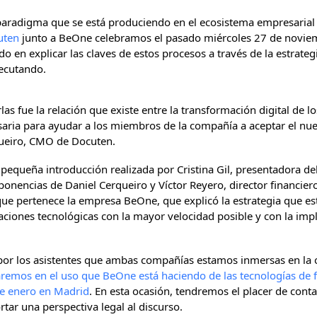
aradigma que se está produciendo en el ecosistema empresarial 
uten
junto a BeOne celebramos el pasado miércoles 27 de noviem
 en explicar las claves de estos procesos a través de la estrate
ecutando.
rlas fue la relación que existe entre la transformación digital de l
esaria para ayudar a los miembros de la compañía a aceptar el nue
ueiro, CMO de Docuten.
equeña introducción realizada por Cristina Gil, presentadora de
ponencias de Daniel Cerqueiro y Víctor Reyero, director financi
 que pertenece la empresa BeOne, que explicó la estrategia que e
aciones tecnológicas con la mayor velocidad posible y con la impl
o por los asistentes que ambas compañías estamos inmersas en la
remos en el uso que BeOne está haciendo de las tecnologías de f
de enero en Madrid
. En esta ocasión, tendremos el placer de conta
ar una perspectiva legal al discurso.