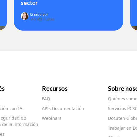
sector
Creado por
Mónica Fustes
és
Recursos
Sobre nos
e
FAQ
Quiénes somo
ión con IA
APIs Documentación
Servicios PCS
 seguridad de
Webinars
Docuten Glob
ón de la información
Trabajar en D
es