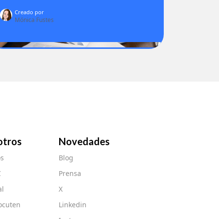
Creado por
Mónica Fustes
otros
Novedades
s
Blog
C
Prensa
al
X
ocuten
Linkedin