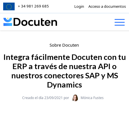
+ 34 981 269 685
Login
Acceso a documentos
Skip to content
Sobre Docuten
Integra fácilmente Docuten con tu
ERP a través de nuestra API o
nuestros conectores SAP y MS
Dynamics
Categories
Creado el día 23/09/2021 por
Mónica Fustes