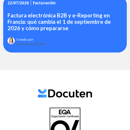
22/07/2026
Facturación
Factura electrónica B2B y e-Reporting en
Francia: qué cambia el 1 de septiembre de
2026 y cómo prepararse
Creado por
Andrea Fernández