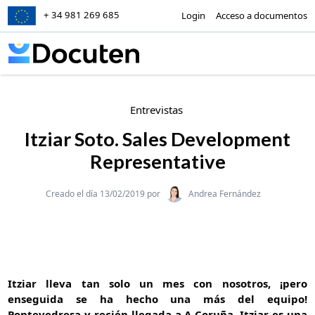
+ 34 981 269 685
Login
Acceso a documentos
Skip to content
Entrevistas
Itziar Soto. Sales Development
Representative
Categories
Creado el día 13/02/2019 por
Andrea Fernández
Itziar lleva tan solo un mes con nosotros, ¡pero
enseguida se ha hecho una más del equipo!
Pontevedresa y recién llegada a A Coruña, Itziar es una