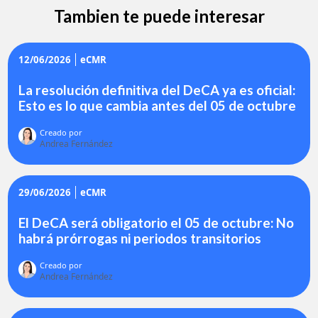
Tambien te puede interesar
12/06/2026
eCMR
La resolución definitiva del DeCA ya es oficial:
Esto es lo que cambia antes del 05 de octubre
Creado por
Andrea Fernández
29/06/2026
eCMR
El DeCA será obligatorio el 05 de octubre: No
habrá prórrogas ni periodos transitorios
Creado por
Andrea Fernández