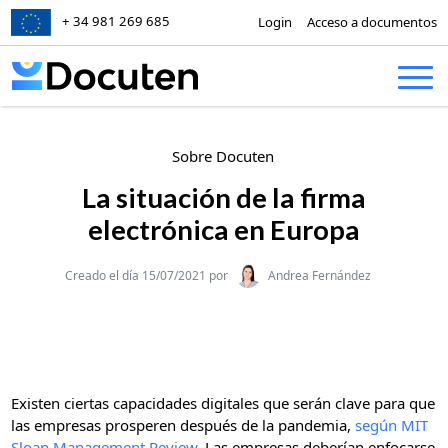
+ 34 981 269 685
Login
Acceso a documentos
Skip to content
Sobre Docuten
La situación de la firma
electrónica en Europa
Categories
Creado el día 15/07/2021 por
Andrea Fernández
Existen ciertas capacidades digitales que serán clave para que
las empresas prosperen después de la pandemia,
según MIT
Sloan Management Review
. Las empresas deberían enfocarse