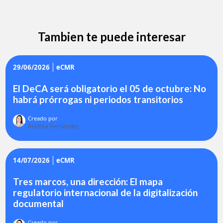
Tambien te puede interesar
29/06/2026
eCMR
El DeCA será obligatorio el 05 de octubre: No
habrá prórrogas ni periodos transitorios
Creado por
Andrea Fernández
14/07/2026
eCMR
Tres marcos, una dirección: El mapa
regulatorio internacional de la digitalización
documental
Creado por