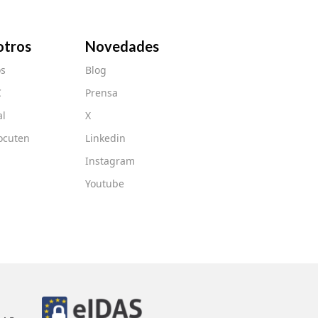
otros
Novedades
s
Blog
C
Prensa
al
X
ocuten
Linkedin
Instagram
Youtube