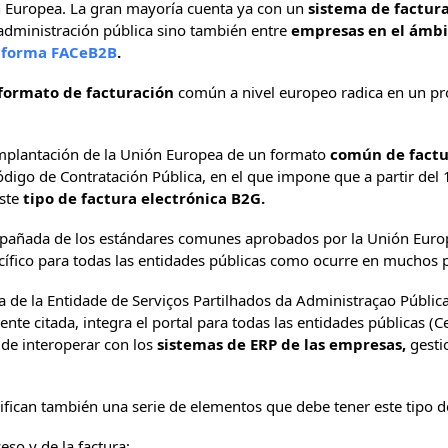
ón Europea. La gran mayoría cuenta ya con un
sistema de factur
administración pública sino también entre
empresas en el ámbi
aforma FACeB2B
.
formato de facturación
común a nivel europeo radica en un pr
implantación de la Unión Europea de un formato
común de factu
Código de Contratación Pública, en el que impone que a partir del
este
tipo de factura electrónica B2G.
pañada de los estándares comunes aprobados por la Unión Euro
cífico para todas las entidades públicas como ocurre en muchos p
a de la Entidade de Serviços Partilhados da Administraçao Pública
nte citada, integra el portal para todas las entidades públicas (Ce
 de interoperar con los
sistemas de ERP de las empresas,
gesti
cifican también una serie de elementos que debe tener este tipo d
eso y de la factura;