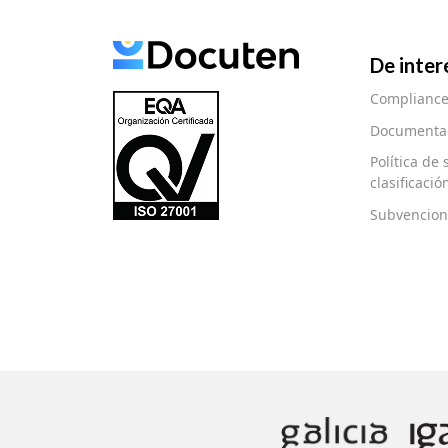
De inter
Complianc
Documentac
Política de
clasificaci
Subvencion