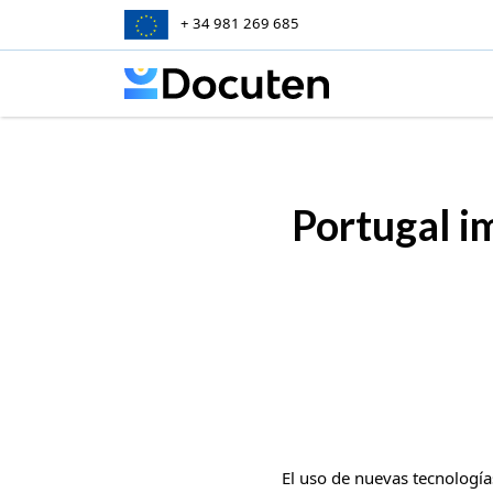
+ 34 981 269 685
Skip to content
Portugal im
El uso de nuevas tecnologí