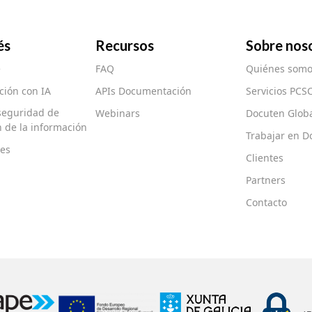
és
Recursos
Sobre nos
e
FAQ
Quiénes somo
ión con IA
APIs Documentación
Servicios PCS
 seguridad de
Webinars
Docuten Glob
ón de la información
Trabajar en D
es
Clientes
Partners
Contacto