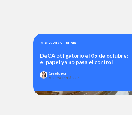
30/07/2026
eCMR
DeCA obligatorio el 05 de octubre:
el papel ya no pasa el control
Creado por
Andrea Fernández