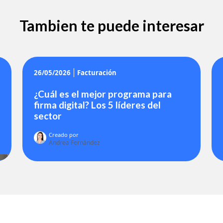
Tambien te puede interesar
26/05/2026
Facturación
¿Cuál es el mejor programa para
firma digital? Los 5 líderes del
sector
Creado por
Andrea Fernández