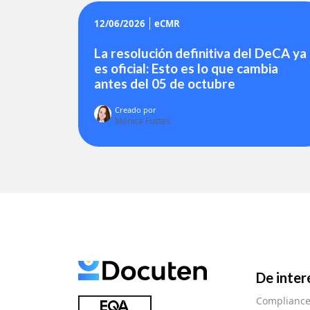
12/06/2026
eCMR
La resolución definitiva del DeCA ya
es oficial: Esto es lo que cambia
antes del 05 de octubre
Creado por
Mónica Fustes
De inter
Complianc