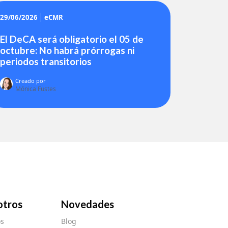
29/06/2026
eCMR
El DeCA será obligatorio el 05 de
octubre: No habrá prórrogas ni
periodos transitorios
Creado por
Mónica Fustes
otros
Novedades
s
Blog