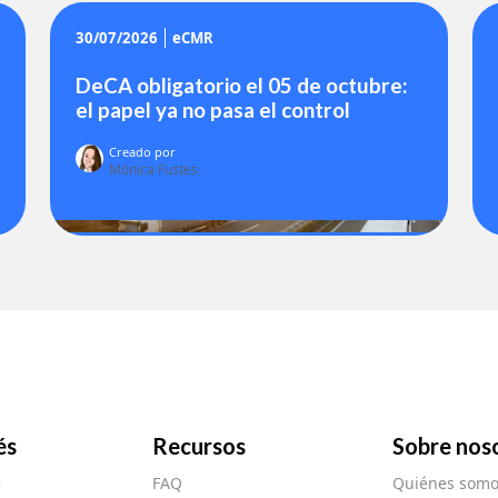
30/07/2026
eCMR
DeCA obligatorio el 05 de octubre:
el papel ya no pasa el control
Creado por
Mónica Fustes
és
Recursos
Sobre nos
e
FAQ
Quiénes somo