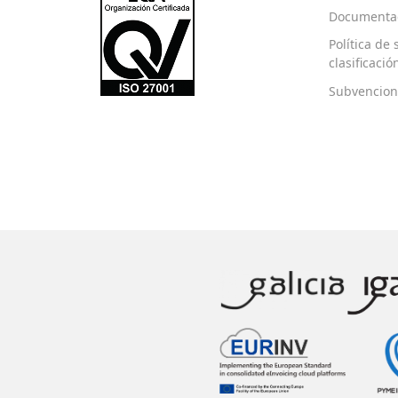
Documentac
Política de
clasificaci
Subvencion