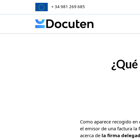
+ 34 981 269 685
Skip to content
¿Qué 
Como aparece recogido en e
el emisor de una factura la
acerca de
la firma delegad