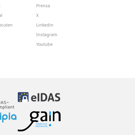
C
Prensa
al
X
ocuten
Linkedin
Instagram
Youtube