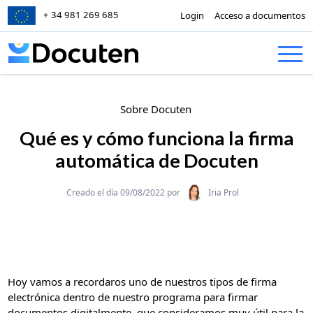
+ 34 981 269 685
Login
Acceso a documentos
Skip to content
Sobre Docuten
Qué es y cómo funciona la firma
automática de Docuten
Categories
Creado el día 09/08/2022 por
Iria Prol
Hoy vamos a recordaros uno de nuestros tipos de firma
electrónica dentro de nuestro programa para firmar
documentos digitalmente, que consideramos muy útil para la