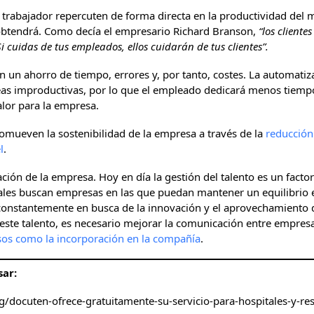
 trabajador repercuten de forma directa en la productividad del m
obtendrá. Como decía el empresario Richard Branson,
“los cliente
 cuidas de tus empleados, ellos cuidarán de tus clientes”.
 en un ahorro de tiempo, errores y, por tanto, costes. La automatiz
eas improductivas, por lo que el empleado dedicará menos tiemp
alor para la empresa.
romueven la sostenibilidad de la empresa a través de la
reducción
l
.
ación de la empresa. Hoy en día la gestión del talento es un facto
ales buscan empresas en las que puedan mantener un equilibrio e
constantemente en busca de la innovación y el aprovechamiento d
 este talento, es necesario mejorar la comunicación entre empresa
sos como la incorporación en la compañía
.
ar:
g/docuten-ofrece-gratuitamente-su-servicio-para-hospitales-y-re