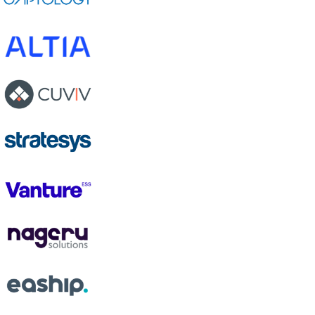
Preguntas frecuentes
¿Quién puede ser partner de Docuten?
¿Tiene algún coste ser partner?
¿Qué tipo de apoyo ofrece Docuten al partner?
¿Cómo gana dinero un partner de Docuten?
¿Cómo puedo empezar a colaborar?