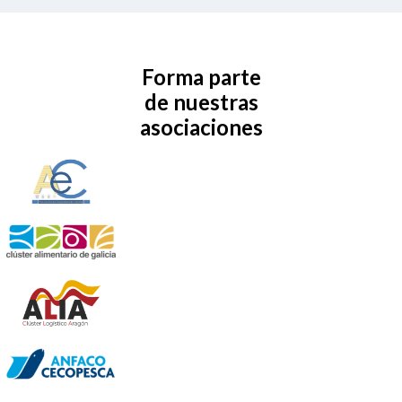
APIs Documentación
Webinars
Sobre nosotros
Quiénes somos
Servicios PCSC
Docuten Global
Trabajar en Docuten
Clientes
Partners
Contacto
Novedades
Blog
Prensa