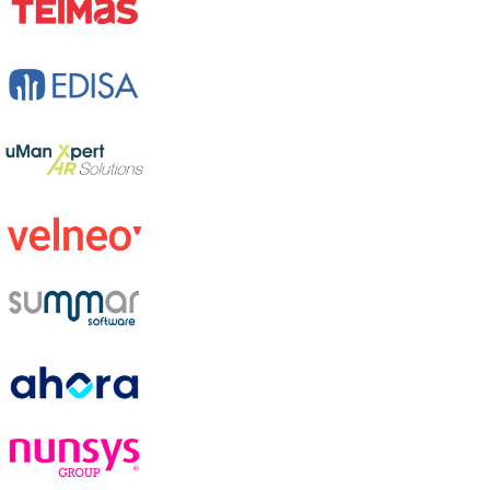
Conoce nuestras APIs
Caso de éxito:
Dibaq Group
Antes imprimíamos todos los documentos en varias
copias, con la dificultad de su gestión manual y
archivo. Actualmente, lo generamos desde nuestro
ERP y los firmamos electrónicamente con Docuten, lo
que nos ha permitido reducir la manipulación de papel
y simplificar la gestión documental.
David Sanz
Responsable de Área Funcional