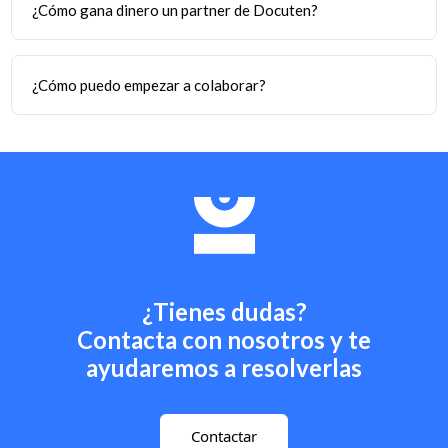
Europeo de Desenvolvemento Rexional do programa
operativo 2014-2020.
Docuten Tech SL en el marco del Programa de Iniciación a la
Exportación ICEX Next, ha contado con el apoyo de ICEX y
con la cofinanciación del fondo europeo FEDER. La finalidad
de este apoyo es contribuir al desarrollo internacional de la
empresa y de su entorno.
Docuten Tech SL. no marco do programa de préstamos IFI
INNOVA, conta co apoio do Igape, de GAIN, da Xunta de
Galicia e da Unión Europea.