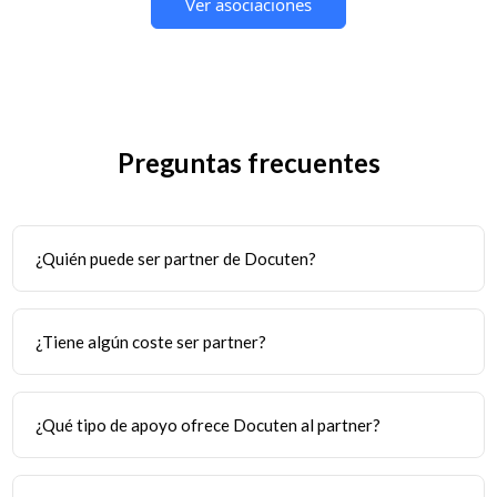
Proxecto cofinanciado por Igape, Xunta de Galicia e Fondo