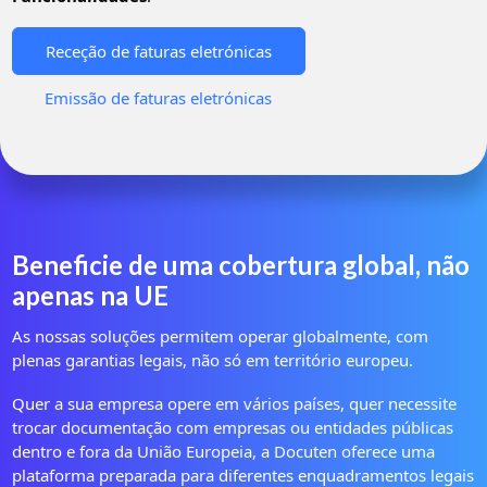
Receção de faturas eletrónicas
Emissão de faturas eletrónicas
Beneficie de uma cobertura global, não
apenas na UE
As nossas soluções permitem operar globalmente, com
plenas garantias legais, não só em território europeu.
Quer a sua empresa opere em vários países, quer necessite
trocar documentação com empresas ou entidades públicas
dentro e fora da União Europeia, a Docuten oferece uma
plataforma preparada para diferentes enquadramentos legais