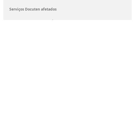
Serviços Docuten afetados
Assinatura eletrónica
AICA
eCMR
Emissão de fatura eletrónica
Receção de fatura eletrónica
VeriFactu Conecta
VeriFactu Emissão
Localização do tratamento
UE
Política de privacidade